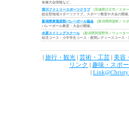
各種大会情報など。
滑川ファミリースポーツクラブ
(茨城県日立市／スポー
総合型地域スポーツクラブ。スポーツ教室や大会の開催
新潟県東蒲原郡バレーボール協会
(新潟県阿賀町／スポ
バレーボール教室・大会の開催。
水原スイミングスクール
(新潟県阿賀野市／ウォーター
幼児コース・小中学生コース・夜間レディースコース・
|
旅行・観光
|
芸術・工芸
|
美容
リンク
|
趣味・スポ
|
Link@Christ