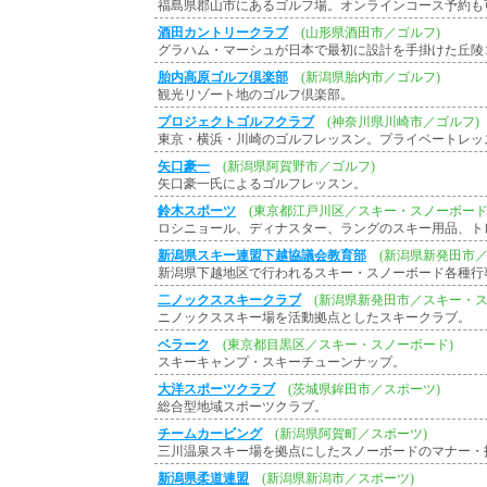
福島県郡山市にあるゴルフ場。オンラインコース予約も
酒田カントリークラブ
(山形県酒田市／ゴルフ)
グラハム・マーシュが日本で最初に設計を手掛けた丘陵
胎内高原ゴルフ倶楽部
(新潟県胎内市／ゴルフ)
観光リゾート地のゴルフ倶楽部。
プロジェクトゴルフクラブ
(神奈川県川崎市／ゴルフ)
東京・横浜・川崎のゴルフレッスン。プライベートレッ
矢口豪一
(新潟県阿賀野市／ゴルフ)
矢口豪一氏によるゴルフレッスン。
鈴木スポーツ
(東京都江戸川区／スキー・スノーボード
ロシニョール、ディナスター、ラングのスキー用品、ト
新潟県スキー連盟下越協議会教育部
(新潟県新発田市
新潟県下越地区で行われるスキー・スノーボード各種行
二ノックススキークラブ
(新潟県新発田市／スキー・ス
ニノックススキー場を活動拠点としたスキークラブ。
ベラーク
(東京都目黒区／スキー・スノーボード)
スキーキャンプ・スキーチューンナップ。
大洋スポーツクラブ
(茨城県鉾田市／スポーツ)
総合型地域スポーツクラブ。
チームカービング
(新潟県阿賀町／スポーツ)
三川温泉スキー場を拠点にしたスノーボードのマナー・
新潟県柔道連盟
(新潟県新潟市／スポーツ)