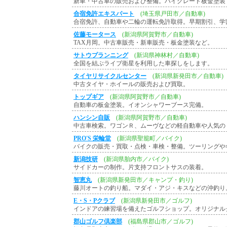
新車・中古車の販売および整備。ハイグレード板金塗装
合宿免許エキスパート
(埼玉県戸田市／自動車)
合宿免許、自動車や二輪の運転免許取得。早期割引、学
佐藤モータース
(新潟県阿賀野市／自動車)
TAX月岡。中古車販売・新車販売・板金塗装など。
サトウプランニング
(新潟県神林村／自動車)
全国を結ぶライブ衛星を利用した車探しをします。
タイヤリサイクルセンター
(新潟県新発田市／自動車)
中古タイヤ・ホイールの販売および買取。
トップギア
(新潟県阿賀野市／自動車)
自動車の板金塗装。イオンシャワーブース完備。
ハンシン自販
(新潟県阿賀野市／自動車)
中古車検索。ワゴンＲ、ムーヴなどの軽自動車や人気の
PRO'S 栄輪堂
(新潟県聖籠町／バイク)
バイクの販売・買取・点検・車検・整備。ツーリングや
新潟技研
(新潟県胎内市／バイク)
サイドカーの制作。片支持フロントサスの装着。
智恵丸
(新潟県新発田市／キャンプ・釣り)
藤川オートの釣り船。マダイ・アジ・キスなどの沖釣り
E・S・Pクラブ
(新潟県新発田市／ゴルフ)
インドアの練習場を備えたゴルフショップ。オリジナル
郡山ゴルフ倶楽部
(福島県郡山市／ゴルフ)