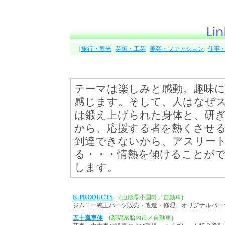
|
旅行・観光
|
芸術・工芸
|
美容・ファッション
|
仕事
テーマは楽しみと感動。趣味
感じます。そして、人はなぜ
は鍛え上げられた身体と、研
から、応援する者を熱くさせ
到達できないから、アスリー
る・・・情熱を傾けることが
します。
K-PRODUCTS
(山形県小国町／自動車)
ジムニー純正パーツ販売・改造・修理。オリジナルパー
五十嵐車体
(新潟県胎内市／自動車)