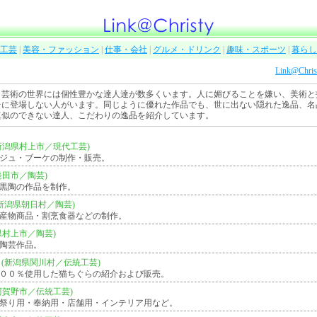
工芸
|
美容・ファッション
|
仕事・会社
|
グルメ・ドリンク
|
趣味・スポーツ
|
暮らし
Link@Chri
。芸術の世界には個性豊かな達人達が数多くいます。人に媚びることを嫌い、美術と
台に登場しない人がいます。同じように優れた作品でも、世に出ない隠れた逸品、名
真似のできない達人、こだわりの逸品を紹介しています。
新潟県村上市／現代工芸)
ジュ・ブーケの制作・販売。
発田市／陶芸)
黒陶の作品を制作。
(新潟県朝日村／陶芸)
産物商品・割烹食器などの制作。
県村上市／陶芸)
陶芸作品。
(新潟県関川村／伝統工芸)
００％使用した猫ちぐらの紹介および販売。
阿賀野市／伝統工芸)
祭り用・奉納用・店舗用・インテリア用など。