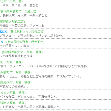
村上市／伝統工芸)
・茶筒・菓子器・鉢・盆など。
(新潟県阿賀野市／伝統工芸)
。長胴太鼓・締太鼓・平釣太鼓など。
阿賀野市／現代工芸)
手編み・手芸の工房。スクールも。
K&K
(新潟県村上市／現代工芸)
ガラスまで、ガラス彫刻のオリジナル品を制作。
ミタ
(新潟県阿賀野市／現代工芸)
ーの手芸キットの販売。
(新潟県阿賀野市／写真・映像)
ジの商品写真撮影と作成。
川町／写真・映像)
・制作。ブライダル・イベント等の記録ビデオ撮影および写真撮影。
県阿賀野市／写真・映像)
参り・七五三・婚礼など記念写真の撮影、デジカメプリント。
潟県胎内市／写真・映像)
写真だけの結婚式」。
日立市／写真・映像)
パネル加工・デジタル出力・写真修復など。
新潟市／写真・映像)
。お宮参り・七五三の思い出写真の撮影など。