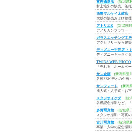
富樫漆器店
(新潟県
村上堆朱の販売。茶托
西野マルケイ太鼓店
太鼓の販売および修理
アトリエK
(新潟県
アメリカンフラワー・
ガラスエッチング工房
アクセサリーから建築
ディズニー手芸店 ト
ディズニーキャラクタ
TWINS WEB PHOTO
「売れる」ホームペー
サン企画
(新潟県荒
各種PRビデオの企画
サンフォート
(新潟
成人式・入学式・お宮
スタジオイケダ
(新
各種記念撮影など。「
多賀写真館
(茨城県
スタジオ撮影・写真の
古川写真館
(新潟県
卒業・入学の記念撮影