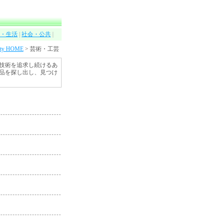
・生活
|
社会・公共
|
sty HOME
> 芸術・工芸
技術を追求し続けるあ
品を探し出し、見つけ