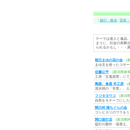
|
旅行・観光
|
芸術・
テーマは達人と逸品
まりに、社会の表舞
られるかもし・・・
朝日まゆの花の会
(
まゆ玉を使ったコサー
佐藤公平
(新潟県新
工房「五鬼原窯」にて
陶器、食器 羊工房
清水焼の「羊窯」。土
フジタヨウコ
(新潟
自然をモチーフにした
関川村 猫ちぐらの会
コシヒカリのワラを１
関口提灯店
(新潟県
提灯の製作・張替え。