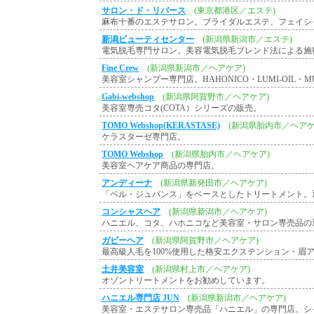
サロン・ド・リバース
(東京都港区／エステ)
麻布十番のエステサロン。ブライダルエステ、フェイシ
新潟ビューティセンター
(新潟県新潟市／エステ)
電気脱毛専門サロン。美容電気脱毛ブレンド法による施
Fine Crew
(新潟県新潟市／ヘアケア)
美容室シャンプー専門店。HAHONICO・LUMI-OIL・MU
Gabi-webshop
(新潟県阿賀野市／ヘアケア)
美容室専売コタ(COTA）シリーズの販売。
TOMO Webshop(KERASTASE)
(新潟県胎内市／ヘアケ
ケラスターゼ専門店。
TOMO Webshop
(新潟県胎内市／ヘアケア)
美容室ヘアケア商品の専門店。
アンディーナ
(新潟県新発田市／ヘアケア)
「ベル・ジュバンス」をベースとしたトリートメント。
コンシャスヘア
(新潟県新潟市／ヘアケア)
ハニエル、コタ、ハホニコなど美容室・サロン専売品の
ガビーヘア
(新潟県阿賀野市／ヘアケア)
最高級人毛を100%使用した格安エクステンション・眉
土井美容室
(新潟県村上市／ヘアケア)
オゾントリートメントをお勧めしています。
ハニエル専門店 JUN
(新潟県新潟市／ヘアケア)
美容室・エステサロン専売品「ハニエル」の専門店。シ