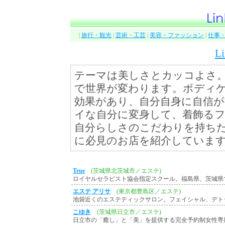
|
旅行・観光
|
芸術・工芸
|
美容・ファッション
|
仕事
L
テーマは美しさとカッコよさ
で世界が変わります。ボディ
効果があり、自分自身に自信
イな自分に変身して、着飾る
自分らしさのこだわりを持ち
に必見のお店を紹介していま
True
(茨城県北茨城市／エステ)
ロイヤルセラピスト協会指定スクール。福島県、茨城県
エステ アリサ
(東京都豊島区／エステ)
池袋近くのエステティックサロン。フェイシャル、デト
こゆき
(茨城県日立市／エステ)
日立市の「癒し」と「美」を提供する完全予約制女性専