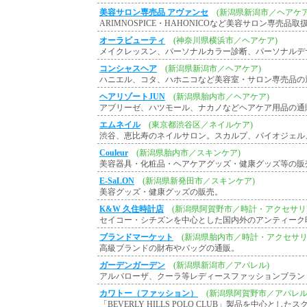
美容サロン専売品 アヴァンセ
(新潟県新潟市／ヘアケア
ARIMNOSPICE・HAHONICOなど美容サロン専売品取
オーラビューティ
(神奈川県横浜市／ヘアケア)
メイクレッスン、パーソナルカラー診断、パーソナルデ
コンシャスヘア
(新潟県新潟市／ヘアケア)
ハニエル、コタ、ハホニコなど美容室・サロン専売品の
ヘアリゾートJUN
(新潟県胎内市／ヘアケア)
アブリーゼ、ハツモール、ナカノなどヘアケア用品の通
エムネイル
(東京都渋谷区／ネイルケア)
渋谷、恵比寿のネイルサロン。スカルプ、バイオジェル
Couleur
(新潟県胎内市／スキンケア)
美容器具・化粧品・ヘアケアグッズ・健康グッズ等の販
E-SaLON
(新潟県新発田市／スキンケア)
美容グッズ・健康グッズの販売。
K&W 久住時計店
(新潟県阿賀野市／時計・アクセサリ
セイコー・シチズンを中心とした国内外のアンティーク
ブランドマーケット
(新潟県胎内市／時計・アクセサリ
高級ブランドの財布やバッグの通販。
ガーデンガーデン
(新潟県新潟市／アパレル)
アルバローザ、クーラ等レディースファッションブラン
カワトー（ファッション）
(新潟県阿賀野市／アパレル
「BEVERLY HILLS POLO CLUB」製品を中心とし