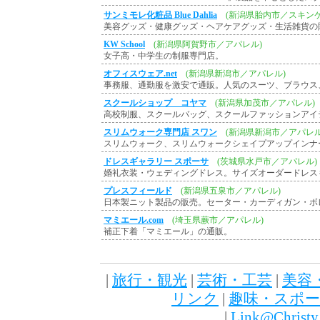
サンミモレ化粧品 Blue Dahlia
(新潟県胎内市／スキンケ
美容グッズ・健康グッズ・ヘアケアグッズ・生活雑貨の
KW School
(新潟県阿賀野市／アパレル)
女子高・中学生の制服専門店。
オフィスウェア.net
(新潟県新潟市／アパレル)
事務服、通勤服を激安で通販。人気のスーツ、ブラウス
スクールショップ コヤマ
(新潟県加茂市／アパレル)
高校制服、スクールバッグ、スクールファッションアイ
スリムウォーク専門店 スワン
(新潟県新潟市／アパレル
スリムウォーク、スリムウォークシェイプアップインナ
ドレスギャラリー スポーサ
(茨城県水戸市／アパレル)
婚礼衣装・ウェディングドレス。サイズオーダードレス
プレスフィールド
(新潟県五泉市／アパレル)
日本製ニット製品の販売。セーター・カーディガン・ボ
マミエール.com
(埼玉県蕨市／アパレル)
補正下着「マミエール」の通販。
|
旅行・観光
|
芸術・工芸
|
美容
リンク
|
趣味・スポ
|
Link@Christ