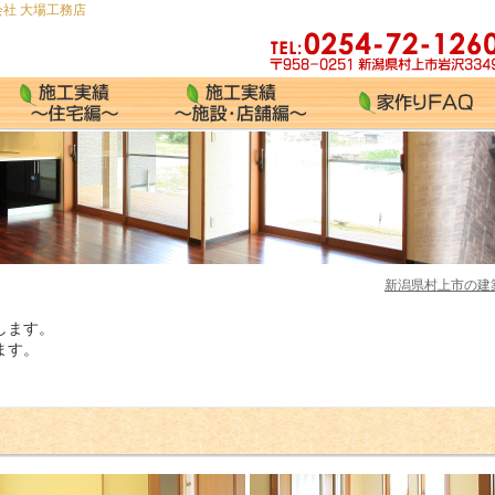
社 大場工務店
新潟県村上市の建
します。
ます。