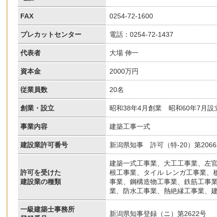
FAX
0254-72-1600
プレカットセンター
電話：0254-72-1437
代表者
大場 伸一
資本金
2000万円
従業員数
20名
創業・設立
昭和38年4月創業 昭和60年7月設
事業内容
建築工事一式
建設業許可番号
新潟県知事 許可（特-20）第2066
建築一式工事業、大工工事業、左
許可を受けた
根工事業、タイル レンガ工事業、
建設業の種類
事業、鋼構造物工事業、鉄筋工事
業、防水工事業、熱絶縁工事業、
一級建築士事務所
新潟県知事登録（ニ）第2622号