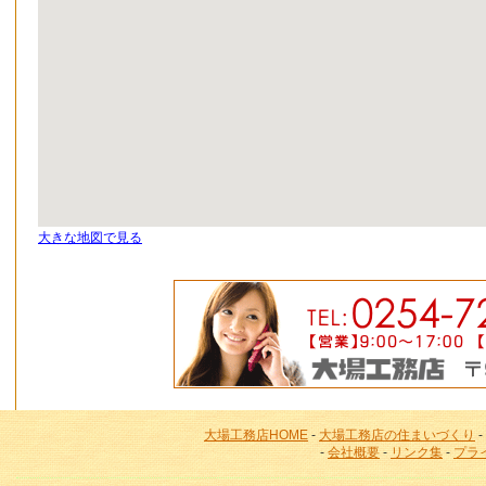
大きな地図で見る
大場工務店HOME
-
大場工務店の住まいづくり
-
-
会社概要
-
リンク集
-
プラ