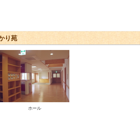
かり苑
ホール