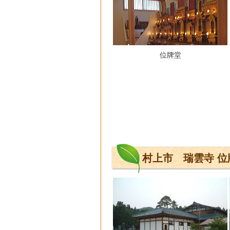
位牌堂
村上市 瑞雲寺 位