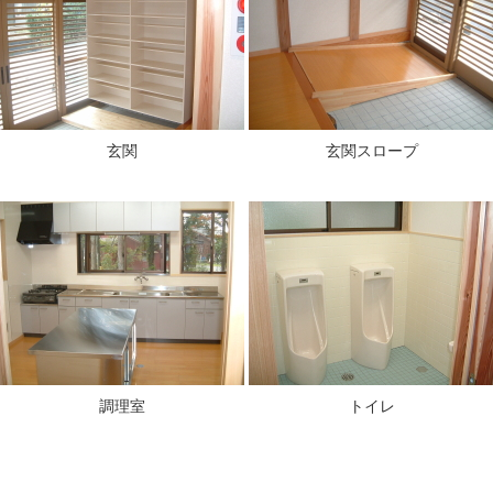
玄関
玄関スロープ
調理室
トイレ