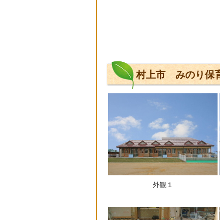
村上市 みのり保
外観１