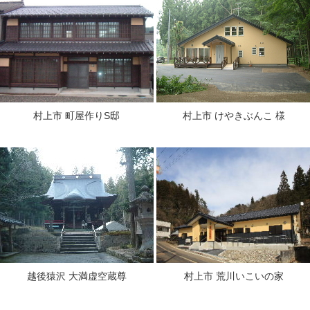
村上市 町屋作りS邸
村上市 けやきぶんこ 様
越後猿沢 大満虚空蔵尊
村上市 荒川いこいの家